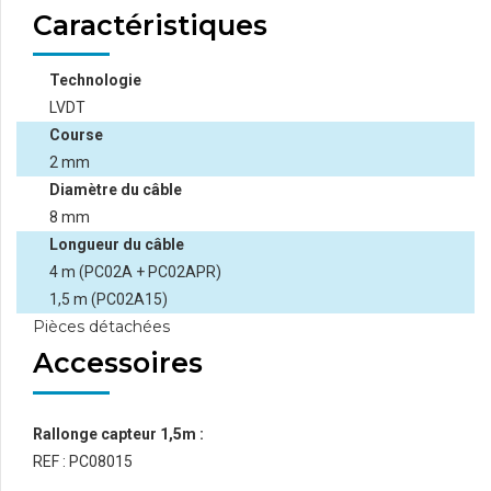
Caractéristiques
Technologie
LVDT
Course
2 mm
Diamètre du câble
8 mm
Longueur du câble
4 m (PC02A + PC02APR)
1,5 m (PC02A15)
Pièces détachées
Accessoires
Rallonge capteur 1,5m :
REF : PC08015